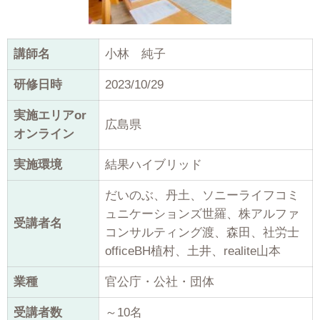
講師名
小林 純子
研修日時
2023/10/29
実施エリアor
広島県
オンライン
実施環境
結果ハイブリッド
だいのぶ、丹土、ソニーライフコミ
ュニケーションズ世羅、株アルファ
受講者名
コンサルティング渡、森田、社労士
officeBH植村、土井、realite山本
業種
官公庁・公社・団体
受講者数
～10名