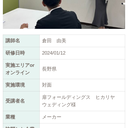
講師名
倉田 由美
研修日時
2024/01/12
実施エリアor
長野県
オンライン
実施環境
対面
扉フォールディングス ヒカリヤ
受講者名
ウェディング様
業種
メーカー